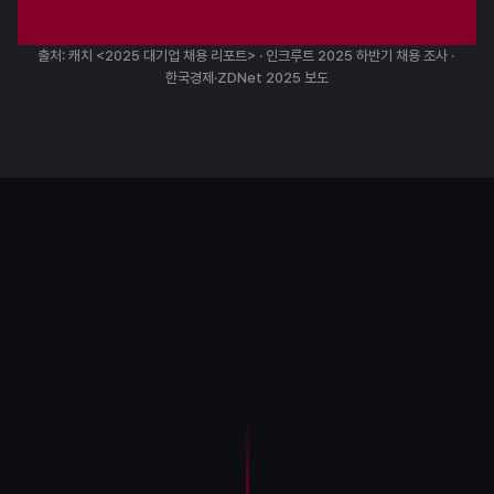
출처: 캐치 <2025 대기업 채용 리포트> · 인크루트 2025 하반기 채용 조사 · 
한국경제·ZDNet 2025 보도
최근 채용 트렌드
클라이언트 구현 뿐 아니라,
서버·네트워크 역량까지
요구됩니다