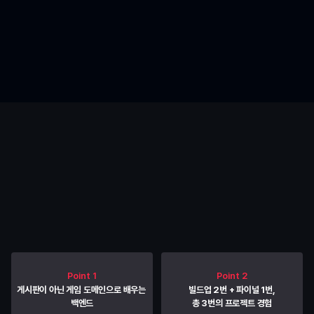
커리큘럼
7주 만에 실시간 멀티플레이
게임 서버까지 완성합니다
*스테이지·퀘스트 등의 명칭은 학습 여정의 이해를 돕기 위한 표현으로, 실제 시간표 상의 
상세 명칭과는 상이할 수 있습니다.
Point 1
Point 2
게시판이 아닌 게임 도메인으로 배우는 
빌드업 2번 + 파이널 1번,
백엔드
총 3번의 프로젝트 경험