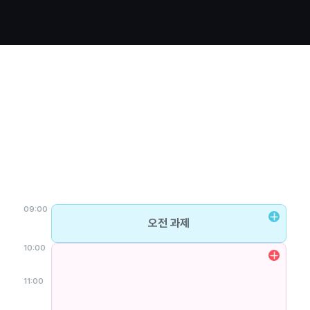
9to9 학습 스케줄
스파르타클럽의 몰입환경으로
취업을 2개월 앞당깁니다
09:00
오전 과제
10:00
11:00