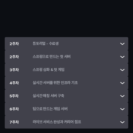
• 
Spring 프로젝트 생성과 실행 구조 이해
• 
코드 한 줄이 서버 동작으로 이어지는 전체 흐름 체험
• 
개발 환경 세팅과 디버깅 기초
튜토리얼 - 수료생
2주차
스프링으로 만드는 첫 서버
2주차
스프링 심화 & 첫 게임
3주차
실시간 서버를 위한 인프라 기초
4주차
실시간 매칭 서버 구축
5주차
팀으로 만드는 게임 서버
6주차
라이브 서비스 완성과 커리어 점프
7주차