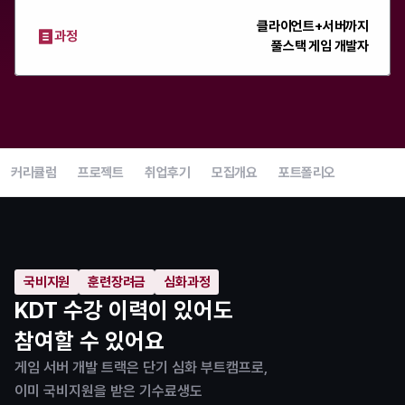
클라이언트+서버까지
과정
풀스택 게임 개발자
커리큘럼
프로젝트
취업후기
모집개요
포트폴리오
국비지원
훈련장려금
심화과정
KDT 수강 이력이 있어도
참여할 수 있어요
게임 서버 개발 트랙은 단기 심화 부트캠프로,
이미 국비지원을 받은 기수료생도