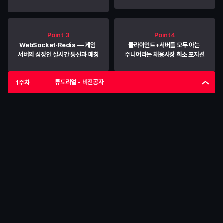
Point 3
Point4
WebSocket·Redis — 게임 
클라이언트+서버를 모두 아는 
서버의 심장인 실시간 통신과 매칭
주니어라는 채용시장 희소 포지션
튜토리얼 - 비전공자
1주차
STAGE 1 · 튜토리얼 - 비전공자
자바·스프링 첫 만남
내가 쓴 코드가 실행되고, 서버가 응답하는 순간을 경험하는 단계. 
문법 암기가 아니라
"코드를 실행하면 이렇게 동작하는구나"
 라는 개발 사이클의 
감각부터 만듭니다.
핵심 역량
코드 작성 → 실행 → 결과 확인으로 이어지는 개발 사이클을 몸에 
익히는 능력
학습
• 
Java 기본 문법과 객체지향의 핵심 개념