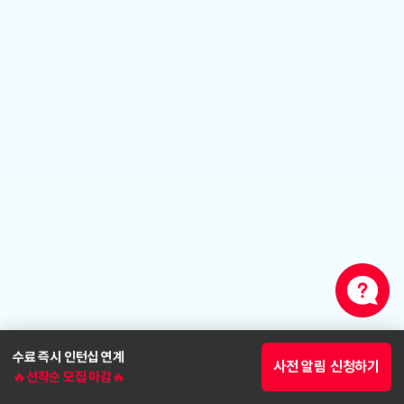
학습 감각을 깨우기 위한
워밍업
4~6주 과정
매주 1개의 간단한 미션을 통해 가볍게 학습 감각을 깨웁니다.
수료 즉시 인턴십 연계
사전 알림 신청하기
🔥선착순 모집 마감🔥