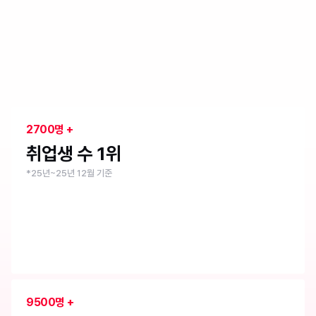
취업 1위 부트캠프
내일배움캠프
2700명 +
취업생 수 1위
*25년~25년 12월 기준
9500명 +