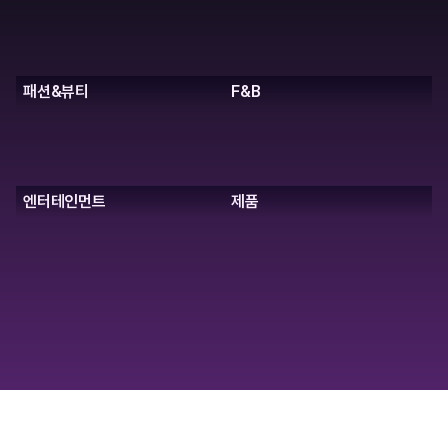
AI로 누구나
완성할 수 있는
높은 퀄리티의 결과물
패션&뷰티
F&B
엔터테인먼트
제품
실제 수강생 결과물