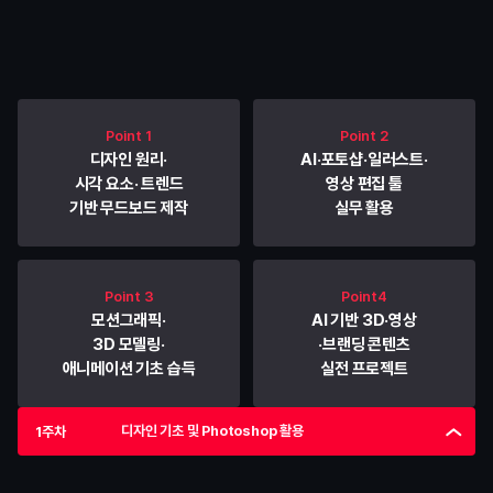
디자인 기초부터 차근차근
AI 실무 역량까지 완성합니다
Point 1
Point 2
디자인 원리·
AI·포토샵·일러스트·
시각 요소· 트렌드
영상 편집 툴
기반 무드보드 제작
실무 활용
Point 3
Point4
모션그래픽·
AI 기반 3D·영상
3D 모델링·
·브랜딩 콘텐츠
애니메이션 기초 습득
실전 프로젝트
디자인 기초 및 Photoshop 활용
1주차