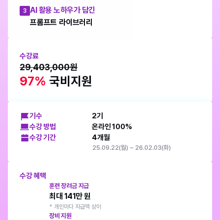
AI 활용 노하우가 담긴
3
프롬프트 라이브러리
수강료
29,403,000원
97%
 국비지원
기수
2기
수강 방법
온라인 100%
수강 기간
4개월
25.09.22(월) ~ 26.02.03(화)
수강 혜택
훈련 장려금 지급
최대 141만 원
* 개인마다 지급액 상이
장비 지원