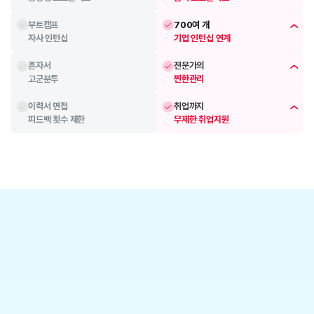
부트캠프
700여 개 
자사 인턴십
기업 인턴십 연계
혼자서
전문가의 
고군분투
찐한관리
이력서 면접
취업까지
피드백 횟수 제한
무제한 취업지원
베이스캠프
합류 직후부터 이뤄지는